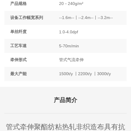
产品规格
20－240g/m²
设备工作幅宽系列
--1.6m--丨--2.4m--丨--3.2m--
单丝纤度
1.0-4.0dpf
工艺车速
5-70m/min
牵伸形式
管式气流牵伸
最大产能
1500t/y 丨2200t/y 丨3000t/y
产品简介
管式牵伸聚酯纺粘热轧非织造布具
有抗