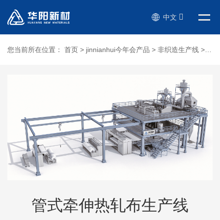
中文
您当前所在位置：
首页
>
jinnianhui今年会产品
>
非织造生产线
>
管
管式牵伸热轧布生产线