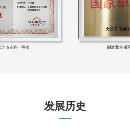
奖
制造业单项冠军示范企业
发展历史