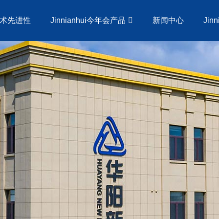
术先进性
Jinnianhui今年会产品
新闻中心
Jin