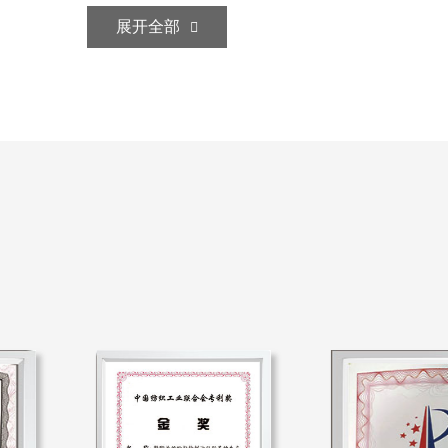
展开全部
为客户提供技术咨询、产品及装备设计、工厂设计
试及后续技术支持等总体化、系统化工程服务，
专
纺粘热轧、针刺、热风固接工艺以及双组份粗旦长丝非
在中国聚酯等高分子聚合物纺粘法产业用非织造领域
具备完全自主知识产权和集成化工程技术开发能力
ISO9001质量体系认证、知识产权管理体系认证
控制与风险管理体系，是国家工业和信息化部认定
争力在同行业内名列前茅。