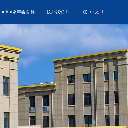
nianhui今年会百科
联系我们
中文